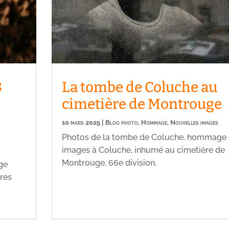
3
La tombe de Coluche au
e
cimetière de Montrouge
10 mars 2025
|
Blog photo
,
Hommage
,
Nouvelles images
Photos de la tombe de Coluche. hommage 
images à Coluche, inhumé au cimetière de
Montrouge, 66e division.
ge
tres