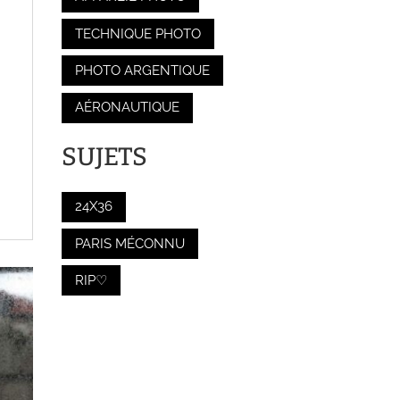
TECHNIQUE PHOTO
PHOTO ARGENTIQUE
AÉRONAUTIQUE
SUJETS
24X36
PARIS MÉCONNU
RIP♡