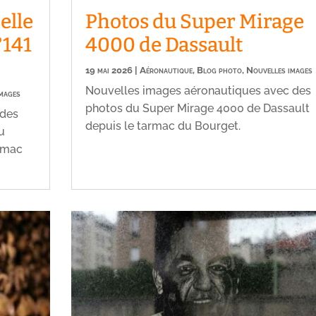
elle
Photos du Super Mirage
°141
4000 de Dassault
19 mai 2026
|
Aéronautique
,
Blog photo
,
Nouvelles images
Nouvelles images aéronautiques avec des
images
photos du Super Mirage 4000 de Dassault
 des
depuis le tarmac du Bourget.
du
armac