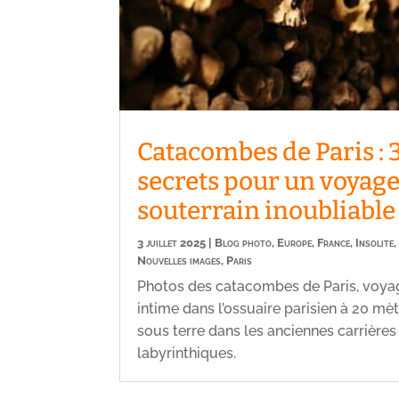
Catacombes de Paris : 
secrets pour un voyag
souterrain inoubliable
3 juillet 2025
|
Blog photo
,
Europe
,
France
,
Insolite
,
Nouvelles images
,
Paris
Photos des catacombes de Paris, voya
intime dans l’ossuaire parisien à 20 mè
sous terre dans les anciennes carrières
labyrinthiques.