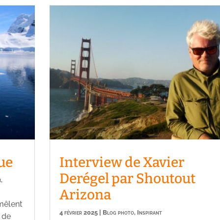
ue
Interview de Xavier
Derégel par Shoutout
n
,
Arizona
 mêlent
4 février 2025
|
Blog photo
,
Inspirant
 de