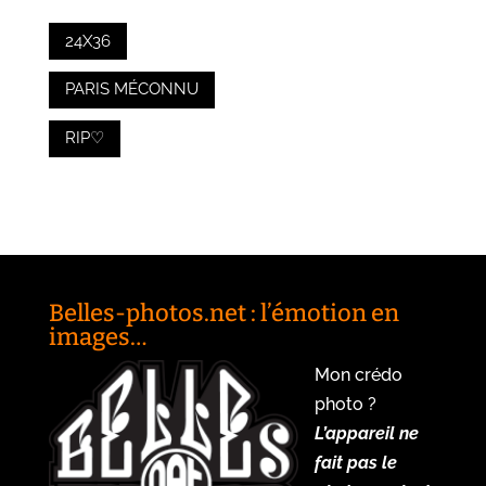
24X36
PARIS MÉCONNU
RIP♡
Belles-photos.net : l’émotion en
images…
Mon crédo
photo ?
L’appareil ne
fait pas le