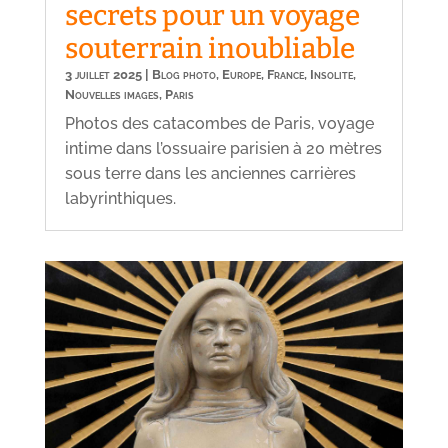
secrets pour un voyage
souterrain inoubliable
3 juillet 2025
|
Blog photo
,
Europe
,
France
,
Insolite
,
Nouvelles images
,
Paris
Photos des catacombes de Paris, voyage
intime dans l’ossuaire parisien à 20 mètres
sous terre dans les anciennes carrières
labyrinthiques.