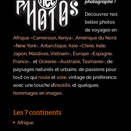
photographe !
Découvrez nos
belles photos
de voyages en
Afrique
–
Cameroun
,
Kenya
-,
Amérique du Nord
–
New York
-,
Antarctique
,
Asie
–
Chine
,
Inde
,
Japon
,
Maldives
,
Vietnam
-,
Europe
–
Espagne
,
France
-, et
Océanie
–
Australie
,
Tasmanie
-, de
paysages naturels et urbains, de passions pour
tout ce qui
roule
et
vole
, vintage de préférence,
avec une touche d’
insolite
, et quelques
hommages en images
.
Les 7 continents
Afrique