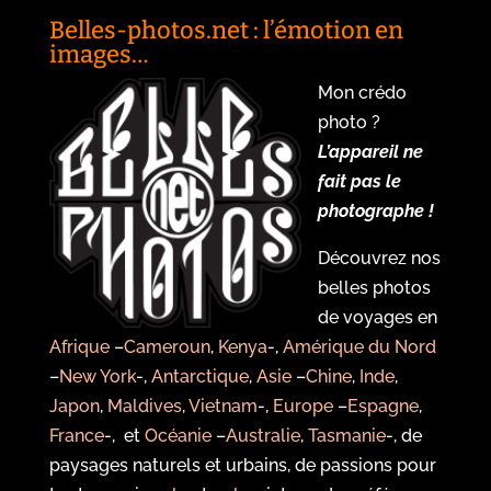
Belles-photos.net : l’émotion en
images…
Mon crédo
photo ?
L’appareil ne
fait pas le
photographe !
Découvrez nos
belles photos
de voyages en
Afrique
–
Cameroun
,
Kenya
-,
Amérique du Nord
–
New York
-,
Antarctique
,
Asie
–
Chine
,
Inde
,
Japon
,
Maldives
,
Vietnam
-,
Europe
–
Espagne
,
France
-, et
Océanie
–
Australie
,
Tasmanie
-, de
paysages naturels et urbains, de passions pour