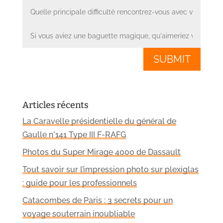
SUBMIT
Articles récents
La Caravelle présidentielle du général de
Gaulle n°141 Type III F-RAFG
Photos du Super Mirage 4000 de Dassault
Tout savoir sur l’impression photo sur plexiglas
: guide pour les professionnels
Catacombes de Paris : 3 secrets pour un
voyage souterrain inoubliable