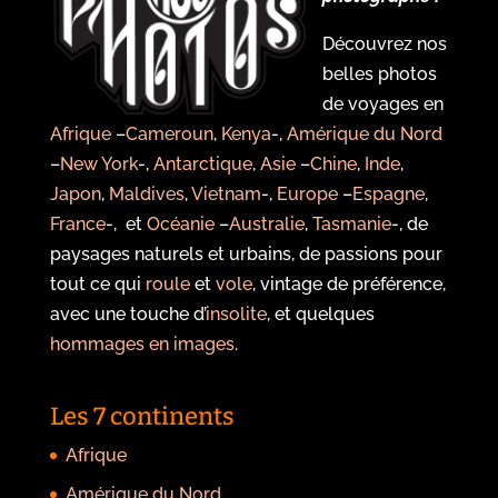
Découvrez nos
belles photos
de voyages en
Afrique
–
Cameroun
,
Kenya
-,
Amérique du Nord
–
New York
-,
Antarctique
,
Asie
–
Chine
,
Inde
,
Japon
,
Maldives
,
Vietnam
-,
Europe
–
Espagne
,
France
-, et
Océanie
–
Australie
,
Tasmanie
-, de
paysages naturels et urbains, de passions pour
tout ce qui
roule
et
vole
, vintage de préférence,
avec une touche d’
insolite
, et quelques
hommages en images
.
Les 7 continents
Afrique
Amérique du Nord