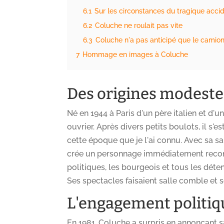
6.1
Sur les circonstances du tragique accid
6.2
Coluche ne roulait pas vite
6.3
Coluche n'a pas anticipé que le camion 
7
Hommage en images à Coluche
Des origines modestes
Né en 1944 à Paris d'un père italien et d'
ouvrier. Après divers petits boulots, il s'
cette époque que je l'ai connu. Avec sa sa
crée un personnage immédiatement reconn
politiques, les bourgeois et tous les déte
Ses spectacles faisaient salle comble et
L'engagement politiq
En 1981, Coluche a surpris en annonçant sa