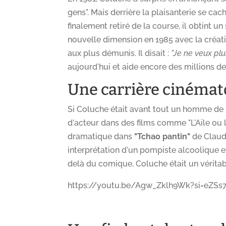
gens". Mais derrière la plaisanterie se cac
finalement retiré de la course, il obtint 
nouvelle dimension en 1985 avec la créat
aux plus démunis. Il disait :
"Je ne veux plu
aujourd'hui et aide encore des millions 
Une carrière cinéma
Si Coluche était avant tout un homme de sc
d'acteur dans des films comme "L'Aile ou l
dramatique dans
"Tchao pantin"
de Claude
interprétation d'un pompiste alcoolique e
delà du comique, Coluche était un véritabl
https://youtu.be/Agw_Zklh9Wk?si=eZSs