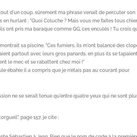
et tout d'un coup, sûrement ma phrase venait de percuter son
os en hurlant : "Quoi Coluche ? Mais vous me faites tous chier
, ils ont pris ma baraque comme QG, ces enculés ! Tu crois qu
montrait sa piscine. "Ces fumiers, ils m'ont balancé des clo
ient partout avec leurs gros panards, en plus ils se tapaien
guent le mec et se rabattent chez moi !"
ule ébahie il a compris que je n'étais pas au courant pour
on ne se serait tenue qu'entre quatre yeux qui ne sont plu
rgueil", page 157, je cite :
aconte Sébastien à Jean. Rien que le nom de code à la premièr