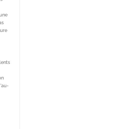
 une
as
dure
lents
on
u'au-