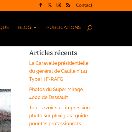
Contact
QUE
BLOG
PUBLICATIONS
Articles récents
La Caravelle présidentielle
du général de Gaulle n°141
Type III F-RAFG
Photos du Super Mirage
4000 de Dassault
Tout savoir sur l’impression
photo sur plexiglas : guide
pour les professionnels