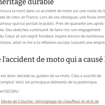
 héritage durable
e trouva la mort dans un accident de moto sur une route du V
nde de choc en France. Lors de ses obsèques, une foule im
amour que lui portait le public. Près de quarante ans après
ble. Ses sketches continuent de faire rire, son engagement
 du Cœur, et son esprit frondeur inspire encore de nombreux
tes, allier le rire à la réflexion sociale, laissant une empre
l'accident de moto qui a causé 
e est donc décédé au guidon de sa moto. Cela a suscité de
omplot. Voici les principaux éléments de la polémique.
1dwVQCGRU
-
Décès de Coluche : témoignage du chauffeur et récit de