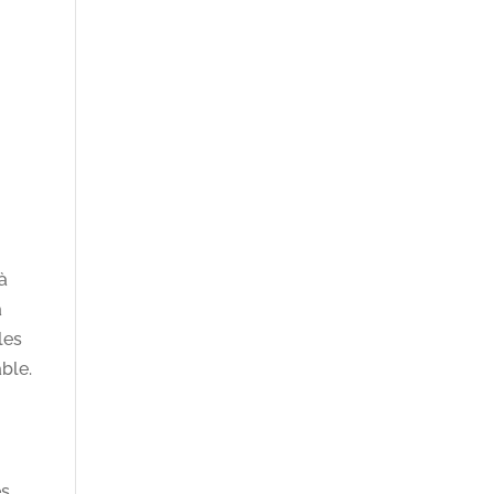
 à
a
les
ble.
es