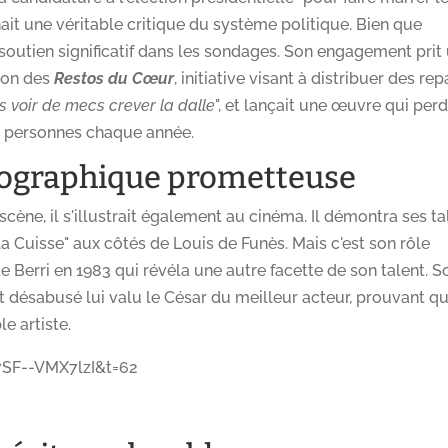
hait une véritable critique du système politique. Bien que
un soutien significatif dans les sondages. Son engagement prit
ion des
Restos du Cœur
, initiative visant à distribuer des rep
s voir de mecs crever la dalle
", et lançait une œuvre qui per
de personnes chaque année.
tographique prometteuse
ène, il s'illustrait également au cinéma. Il démontra ses ta
a Cuisse" aux côtés de Louis de Funès. Mais c'est son rôle
 Berri en 1983 qui révéla une autre facette de son talent. S
t désabusé lui valu le César du meilleur acteur, prouvant q
e artiste.
7SF--VMX7lzI&t=62