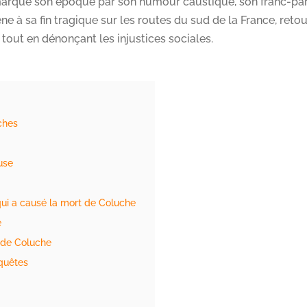
a marqué son époque par son humour caustique, son franc-par
 à sa fin tragique sur les routes du sud de la France, retou
 tout en dénonçant les injustices sociales.
ches
use
ui a causé la mort de Coluche
e
 de Coluche
quêtes