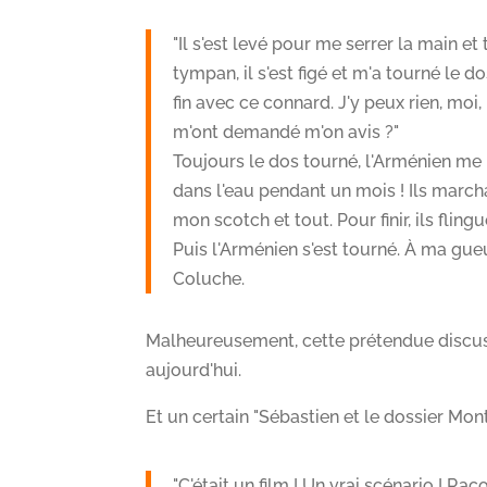
"Il s'est levé pour me serrer la main 
tympan, il s'est figé et m'a tourné le d
fin avec ce connard. J'y peux rien, moi
m'ont demandé m'on avis ?"
Toujours le dos tourné, l'Arménien me 
dans l'eau pendant un mois ! Ils marcha
mon scotch et tout. Pour finir, ils flin
Puis l'Arménien s'est tourné. À ma gue
Coluche.
Malheureusement, cette prétendue discussi
aujourd'hui.
Et un certain "Sébastien et le dossier Monto
"C'était un film ! Un vrai scénario ! R