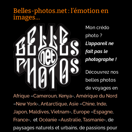
Belles-photos.net : l’émotion en
images…
Mon crédo
photo ?
L’appareil ne
fait pas le
photographe !
Découvrez nos
belles photos
de voyages en
Afrique
–
Cameroun
,
Kenya
-,
Amérique du Nord
–
New York
-,
Antarctique
,
Asie
–
Chine
,
Inde
,
Japon
,
Maldives
,
Vietnam
-,
Europe
–
Espagne
,
France
-, et
Océanie
–
Australie
,
Tasmanie
-, de
paysages naturels et urbains, de passions pour