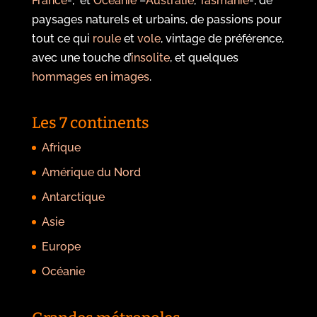
France
-, et
Océanie
–
Australie
,
Tasmanie
-, de
paysages naturels et urbains, de passions pour
tout ce qui
roule
et
vole
, vintage de préférence,
avec une touche d’
insolite
, et quelques
hommages en images
.
Les 7 continents
Afrique
Amérique du Nord
Antarctique
Asie
Europe
Océanie