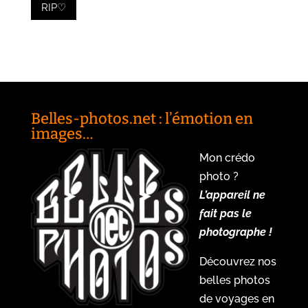
RIP♡
Belles-photos.net : l’émotion en
images…
Mon crédo
photo ?
L’appareil ne
fait pas le
photographe !
Découvrez nos
belles photos
de voyages en