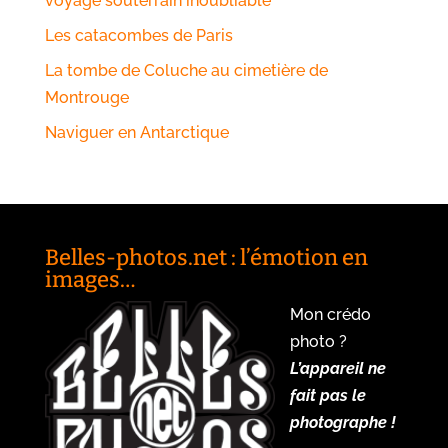
voyage souterrain inoubliable
Les catacombes de Paris
La tombe de Coluche au cimetière de
Montrouge
Naviguer en Antarctique
Belles-photos.net : l’émotion en
images…
Mon crédo
photo ?
L’appareil ne
fait pas le
photographe !