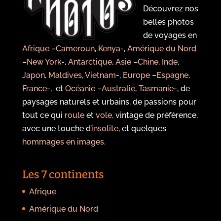
Découvrez nos
belles photos
de voyages en
Afrique
–
Cameroun
,
Kenya
-,
Amérique du Nord
–
New York
-,
Antarctique
,
Asie
–
Chine
,
Inde
,
Japon
,
Maldives
,
Vietnam
-,
Europe
–
Espagne
,
France
-, et
Océanie
–
Australie
,
Tasmanie
-, de
paysages naturels et urbains, de passions pour
tout ce qui
roule
et
vole
, vintage de préférence,
avec une touche d’
insolite
, et quelques
hommages en images
.
Les 7 continents
Afrique
Amérique du Nord