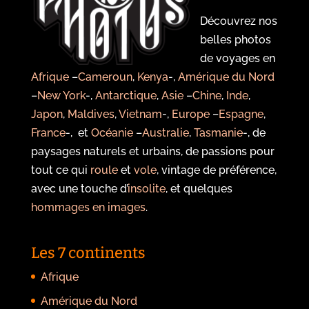
Découvrez nos
belles photos
de voyages en
Afrique
–
Cameroun
,
Kenya
-,
Amérique du Nord
–
New York
-,
Antarctique
,
Asie
–
Chine
,
Inde
,
Japon
,
Maldives
,
Vietnam
-,
Europe
–
Espagne
,
France
-, et
Océanie
–
Australie
,
Tasmanie
-, de
paysages naturels et urbains, de passions pour
tout ce qui
roule
et
vole
, vintage de préférence,
avec une touche d’
insolite
, et quelques
hommages en images
.
Les 7 continents
Afrique
Amérique du Nord