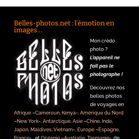
Belles-photos.net : l’émotion en
images…
Mon crédo
photo ?
L’appareil ne
fait pas le
photographe !
Découvrez nos
belles photos
de voyages en
Afrique
–
Cameroun
,
Kenya
-,
Amérique du Nord
–
New York
-,
Antarctique
,
Asie
–
Chine
,
Inde
,
Japon
,
Maldives
,
Vietnam
-,
Europe
–
Espagne
,
France
-, et
Océanie
–
Australie
,
Tasmanie
-, de