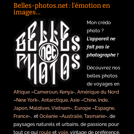
Belles-photos.net : l’émotion en
images…
Mon crédo
photo ?
L’appareil ne
fait pas le
photographe !
Découvrez nos
belles photos
de voyages en
Afrique
–
Cameroun
,
Kenya
-,
Amérique du Nord
–
New York
-,
Antarctique
,
Asie
–
Chine
,
Inde
,
Japon
,
Maldives
,
Vietnam
-,
Europe
–
Espagne
,
France
-, et
Océanie
–
Australie
,
Tasmanie
-, de
paysages naturels et urbains, de passions pour
tout ce qui
roule
et
vole
, vintage de préférence,