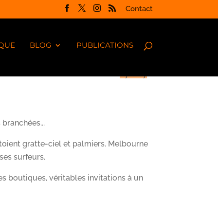
Contact
QUE
BLOG
PUBLICATIONS
Sydney
>
 branchées...
oient gratte-ciel et palmiers. Melbourne
ses surfeurs.
s boutiques, véritables invitations à un