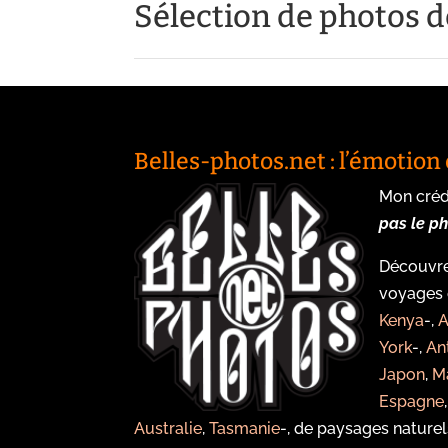
Sélection de photos 
Belles-photos.net : l’émotio
Mon cré
pas le p
Découvre
voyages
Kenya
-,
A
York
-,
An
Japon
,
M
Espagne
Australie
,
Tasmanie
-, de paysages naturel