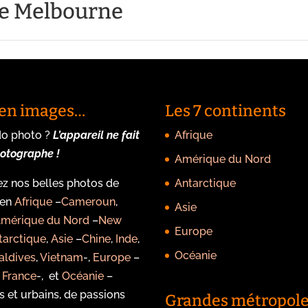
de Melbourne
n en images…
Les 7 continents
do photo ?
L’appareil ne fait
Afrique
hotographe !
Amérique du Nord
z nos belles photos de
Antarctique
 en
Afrique
–
Cameroun
,
Asie
mérique du Nord
–
New
Europe
tarctique
,
Asie
–
Chine
,
Inde
,
Océanie
aldives
,
Vietnam
-,
Europe
–
,
France
-, et
Océanie
–
s et urbains, de passions
Grandes métropol